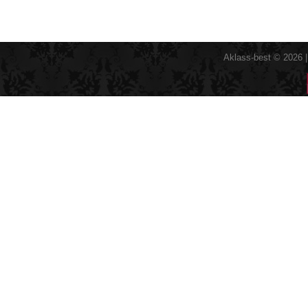
Aklass-best © 2026