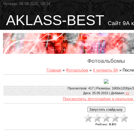
Четверг, 06.08.2026, 08:34
AKLASS-BEST
Сайт 9А 
Фотоальбомы
Главная
»
Фотоальбом
»
4 четверть 9А
» После
Просмотров
: 417 |
Размеры
: 1600x1200px/
Дата
: 25.05.2015 |
Добавил
:
sv
Просмотреть фотографию в реальном
Рейтинг
:
0.0
/
0