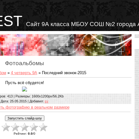
EST
Сайт 9А класса МБОУ СОШ №2 города 
Фотоальбомы
бом
»
4 четверть 9А
» Последний звонок-2015
Пусть всё сбудется!
ров
: 413 |
Размеры
: 1600x1200px/56.2Kb
Дата
: 25.05.2015 |
Добавил
:
sv
ть фотографию в реальном размере
Рейтинг
:
0.0
/
0