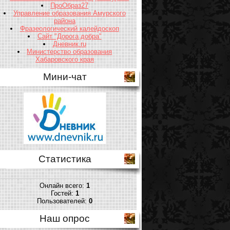
ПроОбраз27
Управление образования Амурского
района
Фразеологический калейдоскоп
Сайт "Дорога добра"
Дневник.ru
Министерство образования
Хабаровского края
Мини-чат
Статистика
Онлайн всего:
1
Гостей:
1
Пользователей:
0
Наш опрос