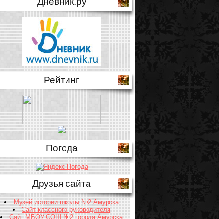
Дневник.ру
Рейтинг
Погода
Друзья сайта
Музей истории школы №2 Амурска
Сайт классного руководителя
Сайт МБОУ СОШ №2 города Амурска