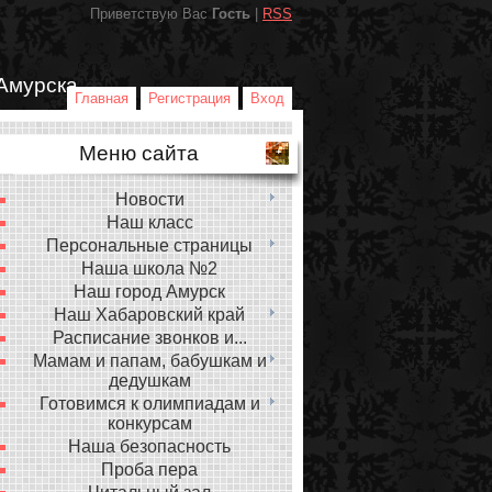
Приветствую Вас
Гость
|
RSS
Амурска
Главная
Регистрация
Вход
Меню сайта
Новости
Наш класс
Персональные страницы
Наша школа №2
Наш город Амурск
Наш Хабаровский край
Расписание звонков и...
Мамам и папам, бабушкам и
дедушкам
Готовимся к олимпиадам и
конкурсам
Наша безопасность
Проба пера