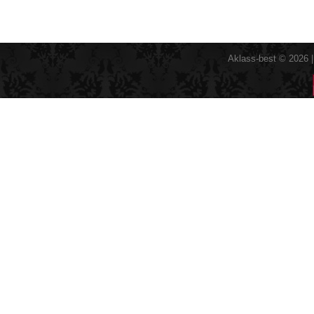
Aklass-best © 2026