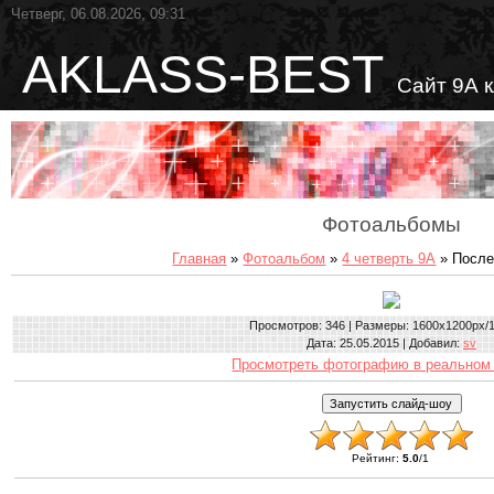
Четверг, 06.08.2026, 09:31
AKLASS-BEST
Сайт 9А 
Фотоальбомы
Главная
»
Фотоальбом
»
4 четверть 9А
» После
Просмотров
: 346 |
Размеры
: 1600x1200px/
Дата
: 25.05.2015 |
Добавил
:
sv
Просмотреть фотографию в реальном
Рейтинг
:
5.0
/
1