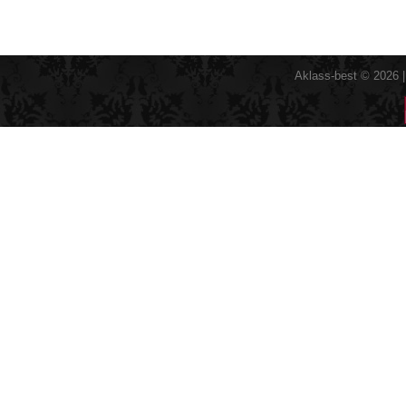
Aklass-best © 2026