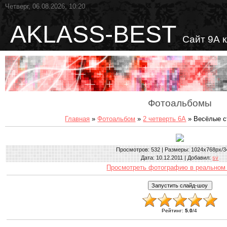
Четверг, 06.08.2026, 10:20
AKLASS-BEST
Сайт 9А 
Фотоальбомы
Главная
»
Фотоальбом
»
2 четверть 6А
» Весёлые с
Просмотров
: 532 |
Размеры
: 1024x768px/3
Дата
: 10.12.2011 |
Добавил
:
sv
Просмотреть фотографию в реальном
Рейтинг
:
5.0
/
4