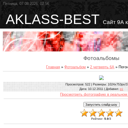
Пятница, 07.08.2026, 02:56
AKLASS-BEST
Сайт 9А 
Фотоальбомы
Главная
»
Фотоальбом
»
2 четверть 6А
» Погон
Просмотров
: 522 |
Размеры
: 1024x753px/3
Дата
: 10.12.2011 |
Добавил
:
sv
Просмотреть фотографию в реальном
Рейтинг
:
5.0
/
3