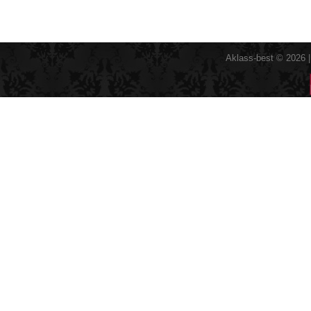
Aklass-best © 2026