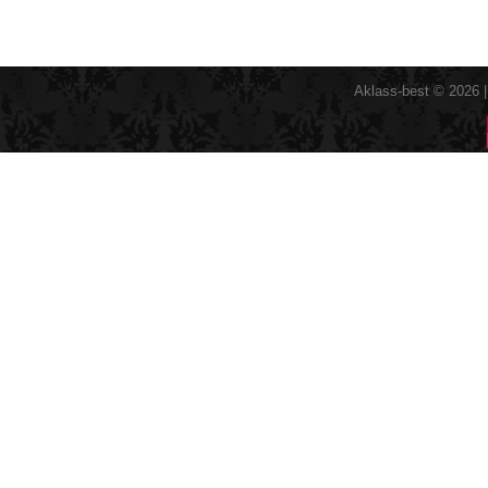
Aklass-best © 2026