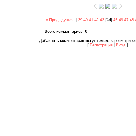
« Предыдущая
|
39
40
41
42
43
[
44
]
45
46
47
48
Всего комментариев
:
0
Добавлять комментарии могут только зарегистриро
[
Регистрация
|
Вход
]