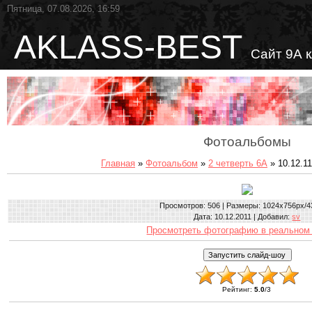
Пятница, 07.08.2026, 16:59
AKLASS-BEST
Сайт 9А 
Фотоальбомы
Главная
»
Фотоальбом
»
2 четверть 6А
» 10.12.1
Просмотров
: 506 |
Размеры
: 1024x756px/4
Дата
: 10.12.2011 |
Добавил
:
sv
Просмотреть фотографию в реальном
Рейтинг
:
5.0
/
3