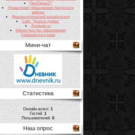
ПроОбраз27
Управление образования Амурского
района
Фразеологический калейдоскоп
Сайт "Дорога добра"
Дневник.ru
Министерство образования
Хабаровского края
Мини-чат
Статистика
Онлайн всего:
1
Гостей:
1
Пользователей:
0
Наш опрос