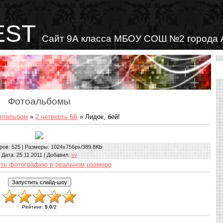
EST
Сайт 9А класса МБОУ СОШ №2 города 
Фотоальбомы
тоальбом
»
2 четверть 6А
» Лидок, бей!
ров
: 525 |
Размеры
: 1024x756px/389.8Kb
Дата
: 25.11.2011 |
Добавил
:
sv
ть фотографию в реальном размере
Рейтинг
:
5.0
/
2