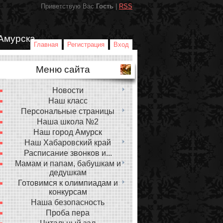
Приветствую Вас
Гость
|
RSS
Амурска
Главная
Регистрация
Вход
Меню сайта
Новости
Наш класс
Персональные страницы
Наша школа №2
Наш город Амурск
Наш Хабаровский край
Расписание звонков и...
Мамам и папам, бабушкам и
дедушкам
Готовимся к олимпиадам и
конкурсам
Наша безопасность
Проба пера