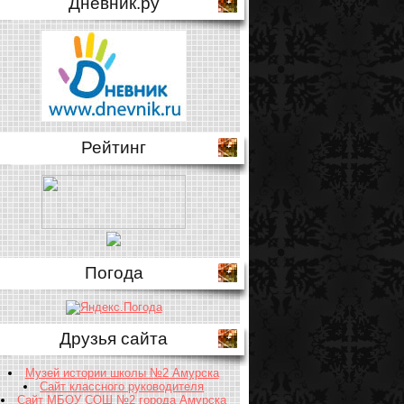
Дневник.ру
Рейтинг
Погода
Друзья сайта
Музей истории школы №2 Амурска
Сайт классного руководителя
Сайт МБОУ СОШ №2 города Амурска