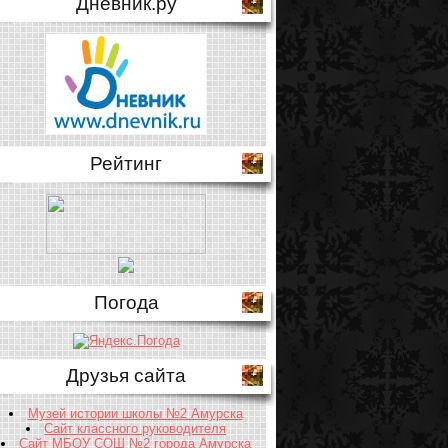
Дневник.ру
Рейтинг
Погода
Друзья сайта
Музей истории школы №2 Амурска
Сайт классного руководителя
Сайт МБОУ СОШ №2 города Амурска