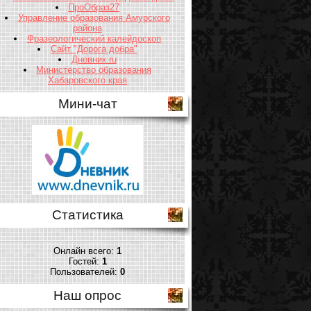
ПроОбраз27
Управление образования Амурского
района
Фразеологический калейдоскоп
Сайт "Дорога добра"
Дневник.ru
Министерство образования
Хабаровского края
Мини-чат
Статистика
Онлайн всего:
1
Гостей:
1
Пользователей:
0
Наш опрос