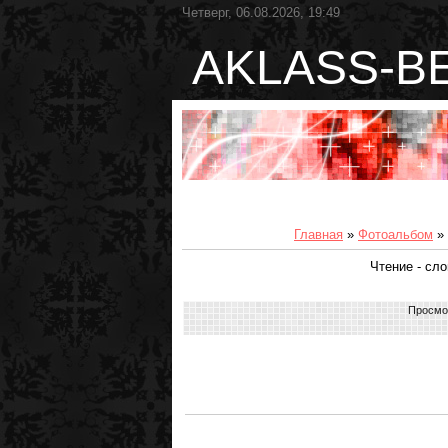
Четверг, 06.08.2026, 19:49
AKLASS-B
Главная
»
Фотоальбом
»
Чтение - сл
Просмо