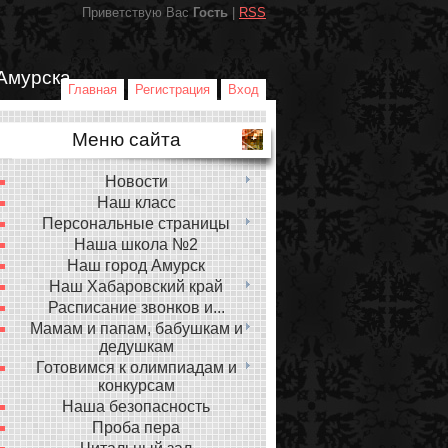
Приветствую Вас
Гость
|
RSS
Амурска
Главная
Регистрация
Вход
Меню сайта
Новости
Наш класс
Персональные страницы
Наша школа №2
Наш город Амурск
Наш Хабаровский край
Расписание звонков и...
Мамам и папам, бабушкам и
дедушкам
Готовимся к олимпиадам и
конкурсам
Наша безопасность
Проба пера