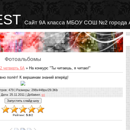
EST
Сайт 9А класса МБОУ СОШ №2 города 
Фотоальбомы
2 четверть 6А
» На конкурс "Ты читаешь, я читаю!"
овно полёт! К вершинам знаний вперёд!
тров
: 479 |
Размеры
: 298x448px/29.3Kb
Дата
: 25.11.2011 |
Добавил
:
sv
Рейтинг
:
5.0
/
2