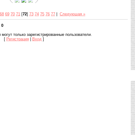
68
69
70
71
[
72
]
73
74
75
76
77
|
Следующая »
:
0
 могут только зарегистрированные пользователи.
[
Регистрация
|
Вход
]