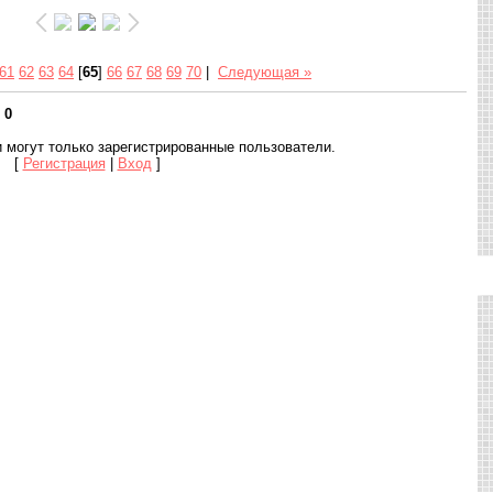
61
62
63
64
[
65
]
66
67
68
69
70
|
Следующая »
:
0
 могут только зарегистрированные пользователи.
[
Регистрация
|
Вход
]