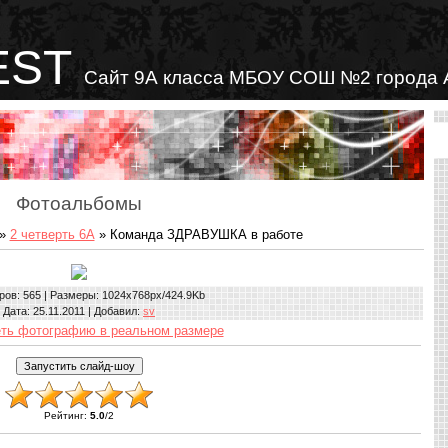
EST
Сайт 9А класса МБОУ СОШ №2 города 
Фотоальбомы
»
2 четверть 6А
» Команда ЗДРАВУШКА в работе
ров
: 565 |
Размеры
: 1024x768px/424.9Kb
Дата
: 25.11.2011 |
Добавил
:
sv
ть фотографию в реальном размере
Рейтинг
:
5.0
/
2