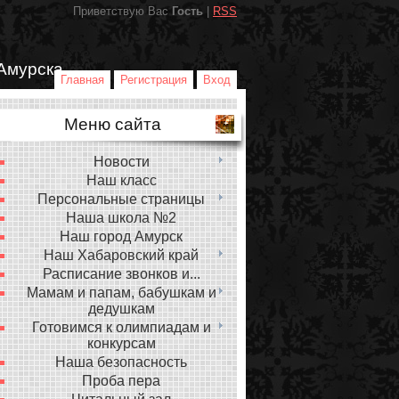
Приветствую Вас
Гость
|
RSS
Амурска
Главная
Регистрация
Вход
Меню сайта
Новости
Наш класс
Персональные страницы
Наша школа №2
Наш город Амурск
Наш Хабаровский край
Расписание звонков и...
Мамам и папам, бабушкам и
дедушкам
Готовимся к олимпиадам и
конкурсам
Наша безопасность
Проба пера