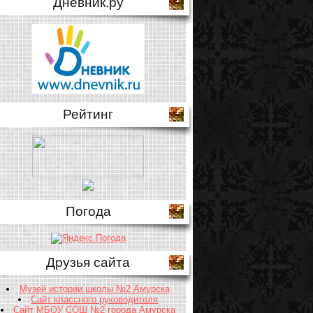
Дневник.ру
Рейтинг
Погода
Друзья сайта
Музей истории школы №2 Амурска
Сайт классного руководителя
Сайт МБОУ СОШ №2 города Амурска