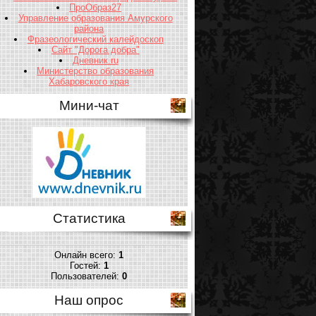
ПроОбраз27
Управление образования Амурского
района
Фразеологический калейдоскоп
Сайт "Дорога добра"
Дневник.ru
Министерство образования
Хабаровского края
Мини-чат
Статистика
Онлайн всего:
1
Гостей:
1
Пользователей:
0
Наш опрос