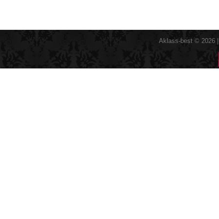
Aklass-best © 2026