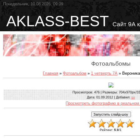
Понедельник, 10.08.2026, 09:09
AKLASS-BEST
Сайт 9А 
Фотоальбомы
Главная
»
Фотоальбом
»
1 четверть 7А
» Вероника
Просмотров
: 476 |
Размеры
: 704x970px/3
Дата
: 01.09.2012 |
Добавил
:
sv
Просмотреть фотографию в реальном
Рейтинг
:
5.0
/
1