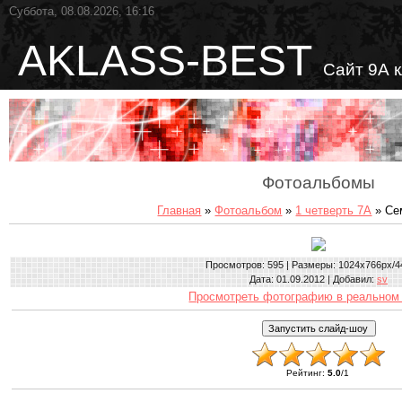
Суббота, 08.08.2026, 16:16
AKLASS-BEST
Сайт 9А 
Фотоальбомы
Главная
»
Фотоальбом
»
1 четверть 7А
» Се
Просмотров
: 595 |
Размеры
: 1024x766px/4
Дата
: 01.09.2012 |
Добавил
:
sv
Просмотреть фотографию в реальном
Рейтинг
:
5.0
/
1