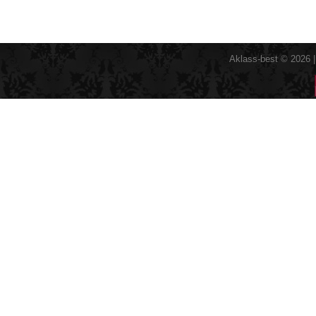
Aklass-best © 2026