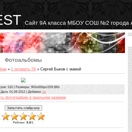
EST
Сайт 9А класса МБОУ СОШ №2 города 
Фотоальбомы
бом
»
1 четверть 7А
» Сергей Быков с мамой
тров
: 510 |
Размеры
: 903x656px/329.8Kb
Дата
: 01.09.2012 |
Добавил
:
sv
ть фотографию в реальном размере
Рейтинг
:
5.0
/
1