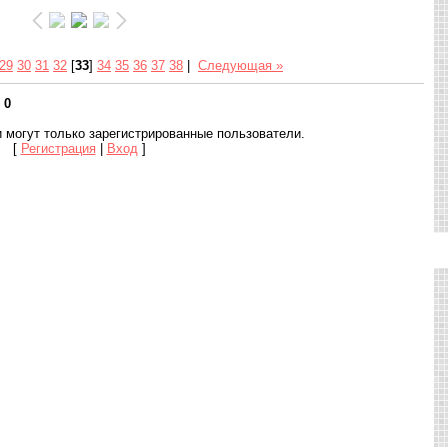
29
30
31
32
[
33
]
34
35
36
37
38
|
Следующая »
:
0
 могут только зарегистрированные пользователи.
[
Регистрация
|
Вход
]