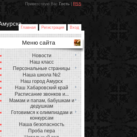
Приветствую Вас
Гость
|
RSS
Амурска
Главная
Регистрация
Вход
Меню сайта
Новости
Наш класс
Персональные страницы
Наша школа №2
Наш город Амурск
Наш Хабаровский край
Расписание звонков и...
Мамам и папам, бабушкам и
дедушкам
Готовимся к олимпиадам и
конкурсам
Наша безопасность
Проба пера