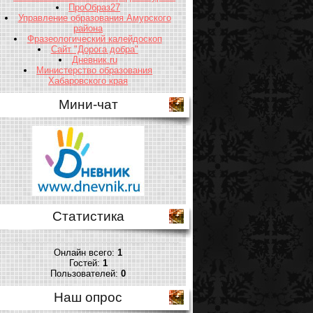
ПроОбраз27
Управление образования Амурского
района
Фразеологический калейдоскоп
Сайт "Дорога добра"
Дневник.ru
Министерство образования
Хабаровского края
Мини-чат
Статистика
Онлайн всего:
1
Гостей:
1
Пользователей:
0
Наш опрос