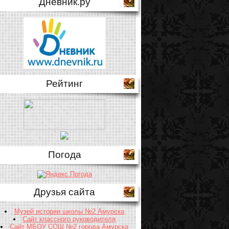
Дневник.ру
Рейтинг
Погода
Друзья сайта
Музей истории школы №2 Амурска
Сайт классного руководителя
Сайт МБОУ СОШ №2 города Амурска