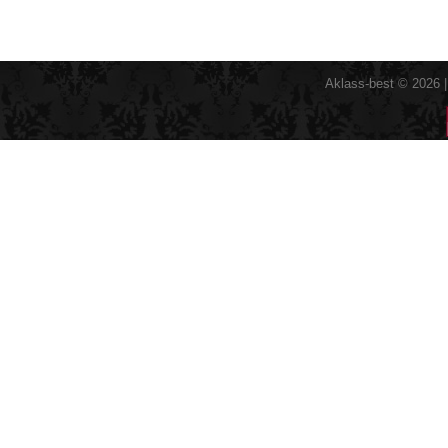
Aklass-best © 2026