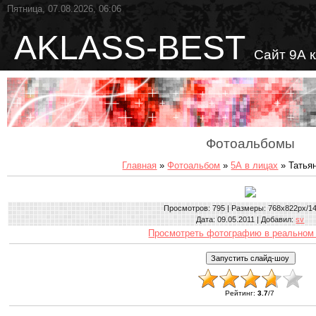
Пятница, 07.08.2026, 06:06
AKLASS-BEST
Сайт 9А 
Фотоальбомы
Главная
»
Фотоальбом
»
5А в лицах
» Татья
Просмотров
: 795 |
Размеры
: 768x822px/1
Дата
: 09.05.2011 |
Добавил
:
sv
Просмотреть фотографию в реальном
Рейтинг
:
3.7
/
7