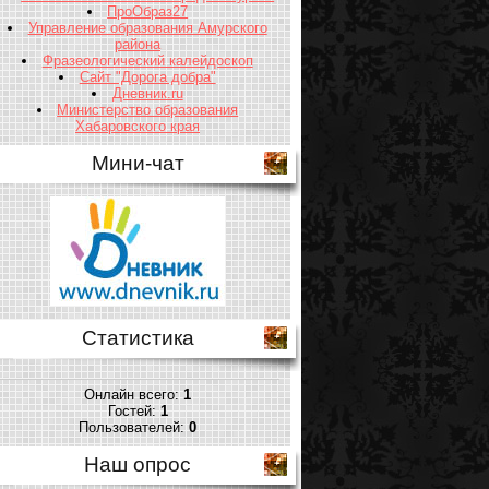
ПроОбраз27
Управление образования Амурского
района
Фразеологический калейдоскоп
Сайт "Дорога добра"
Дневник.ru
Министерство образования
Хабаровского края
Мини-чат
Статистика
Онлайн всего:
1
Гостей:
1
Пользователей:
0
Наш опрос