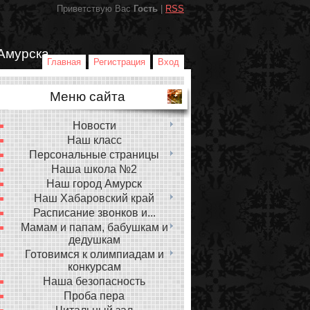
Приветствую Вас
Гость
|
RSS
Амурска
Главная
Регистрация
Вход
Меню сайта
Новости
Наш класс
Персональные страницы
Наша школа №2
Наш город Амурск
Наш Хабаровский край
Расписание звонков и...
Мамам и папам, бабушкам и
дедушкам
Готовимся к олимпиадам и
конкурсам
Наша безопасность
Проба пера