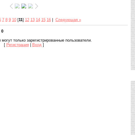
6
7
8
9
10
[
11
]
12
13
14
15
16
|
Следующая »
:
0
 могут только зарегистрированные пользователи.
[
Регистрация
|
Вход
]