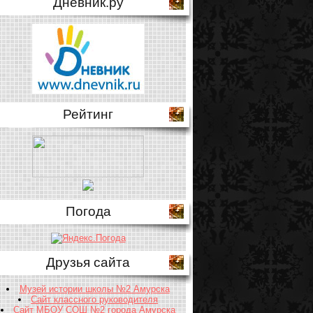
Дневник.ру
Рейтинг
Погода
Друзья сайта
Музей истории школы №2 Амурска
Сайт классного руководителя
Сайт МБОУ СОШ №2 города Амурска