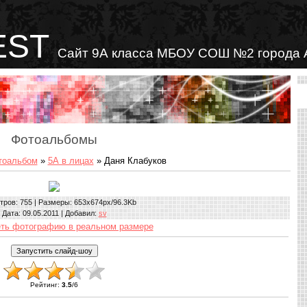
EST
Сайт 9А класса МБОУ СОШ №2 города 
Фотоальбомы
тоальбом
»
5А в лицах
» Даня Клабуков
тров
: 755 |
Размеры
: 653x674px/96.3Kb
Дата
: 09.05.2011 |
Добавил
:
sv
ть фотографию в реальном размере
Рейтинг
:
3.5
/
6