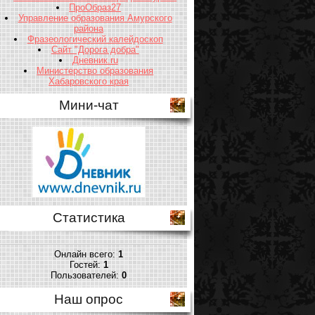
ПроОбраз27
Управление образования Амурского
района
Фразеологический калейдоскоп
Сайт "Дорога добра"
Дневник.ru
Министерство образования
Хабаровского края
Мини-чат
Статистика
Онлайн всего:
1
Гостей:
1
Пользователей:
0
Наш опрос