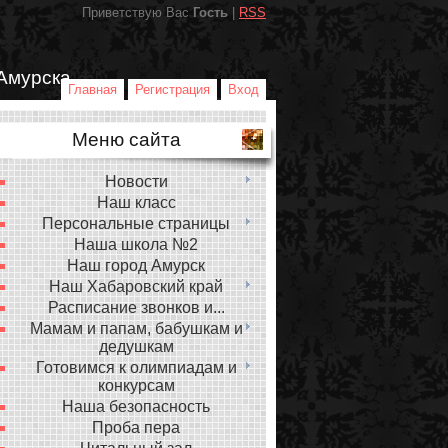
Приветствую Вас
Гость
|
RSS
Амурска
Главная
Регистрация
Вход
Меню сайта
Новости
Наш класс
Персональные страницы
Наша школа №2
Наш город Амурск
Наш Хабаровский край
Расписание звонков и...
Мамам и папам, бабушкам и
дедушкам
Готовимся к олимпиадам и
конкурсам
Наша безопасность
Проба пера