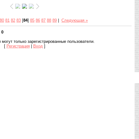
80
81
82
83
[
84
]
85
86
87
88
89
|
Следующая »
:
0
 могут только зарегистрированные пользователи.
[
Регистрация
|
Вход
]