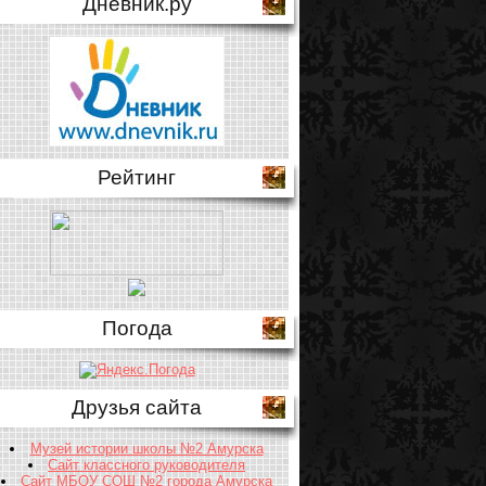
Дневник.ру
Рейтинг
Погода
Друзья сайта
Музей истории школы №2 Амурска
Сайт классного руководителя
Сайт МБОУ СОШ №2 города Амурска