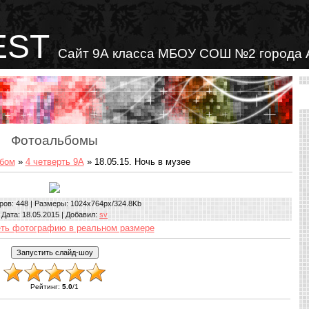
EST
Сайт 9А класса МБОУ СОШ №2 города 
Фотоальбомы
бом
»
4 четверть 9А
» 18.05.15. Ночь в музее
ров
: 448 |
Размеры
: 1024x764px/324.8Kb
Дата
: 18.05.2015 |
Добавил
:
sv
ть фотографию в реальном размере
Рейтинг
:
5.0
/
1