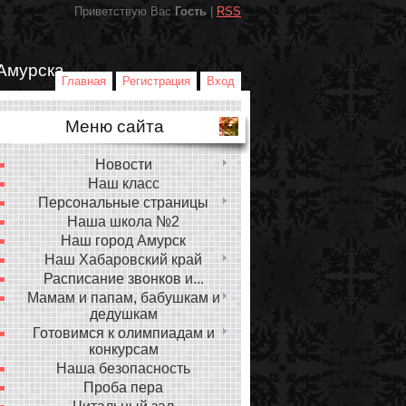
Приветствую Вас
Гость
|
RSS
Амурска
Главная
Регистрация
Вход
Меню сайта
Новости
Наш класс
Персональные страницы
Наша школа №2
Наш город Амурск
Наш Хабаровский край
Расписание звонков и...
Мамам и папам, бабушкам и
дедушкам
Готовимся к олимпиадам и
конкурсам
Наша безопасность
Проба пера