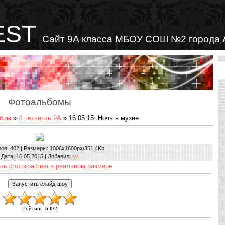
EST
Сайт 9А класса МБОУ СОШ №2 города 
Фотоальбомы
бом
»
4 четверть 9А
» 16.05.15. Ночь в музее
ров
: 402 |
Размеры
: 1006x1600px/351.4Kb
Дата
: 16.05.2015 |
Добавил
:
sv
ть фотографию в реальном размере
Рейтинг
:
5.0
/
2