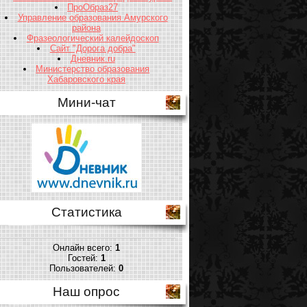
ПроОбраз27
Управление образования Амурского
района
Фразеологический калейдоскоп
Сайт "Дорога добра"
Дневник.ru
Министерство образования
Хабаровского края
Мини-чат
Статистика
Онлайн всего:
1
Гостей:
1
Пользователей:
0
Наш опрос