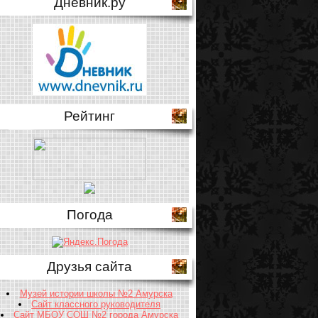
Дневник.ру
Рейтинг
Погода
Друзья сайта
Музей истории школы №2 Амурска
Сайт классного руководителя
Сайт МБОУ СОШ №2 города Амурска