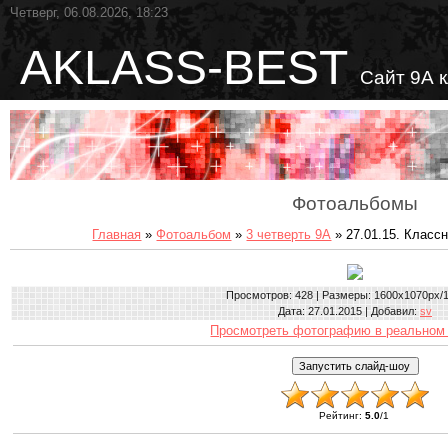
Четверг, 06.08.2026, 18:23
AKLASS-BEST
Сайт 9А 
Фотоальбомы
Главная
»
Фотоальбом
»
3 четверть 9А
» 27.01.15. Класс
Просмотров
: 428 |
Размеры
: 1600x1070px/
Дата
: 27.01.2015 |
Добавил
:
sv
Просмотреть фотографию в реальном
Рейтинг
:
5.0
/
1