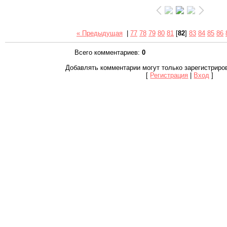
« Предыдущая
|
77
78
79
80
81
[
82
]
83
84
85
86
Всего комментариев
:
0
Добавлять комментарии могут только зарегистриро
[
Регистрация
|
Вход
]