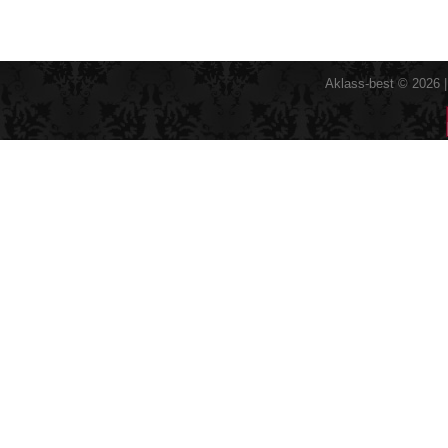
Aklass-best © 2026