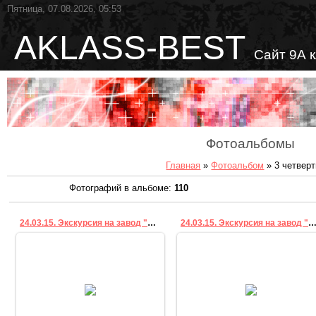
Пятница, 07.08.2026, 05:53
AKLASS-BEST
Сайт 9А 
Фотоальбомы
Главная
»
Фотоальбом
» 3 четверт
Фотографий в альбоме
:
110
24.03.15. Экскурсия на завод "Вымпел"
24.03.15. Экскурсия на завод "Вым
24.03.2015
24.03.2015
sv
sv