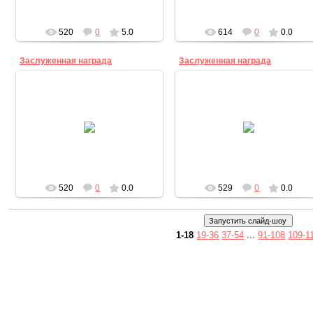
sv
520
0
5.0
614
0
0.0
Заслуженная награда
Заслуженная награда
17.03.2015
17.03.2015
Награждение победителей и
Награждение победителей и
участников муниципального
участников муниципального
литературного конкурса им. К.Р.
литературного конкурса им. К.Р.
Выборова
Выборова
sv
sv
520
0
0.0
529
0
0.0
1-18
19-36
37-54
...
91-108
109-1