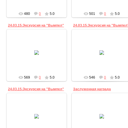
480
0
5.0
501
0
5.0
24.03.15.Экскурсия на "Вымпел"
24.03.15.Экскурсия на "Вымпел
24.03.2015
24.03.2015
sv
sv
569
0
5.0
546
0
5.0
24.03.15.Экскурсия на "Вымпел"
Заслуженная награда
17.03.2015
Награждение победителей и
24.03.2015
участников муниципального
литературного конкурса им. К.Р.
sv
Выборова