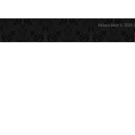
Aklass-best © 2026