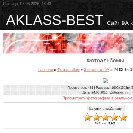
Пятница, 07.08.2026, 18:43
AKLASS-BEST
Сайт 9А 
Фотоальбомы
Главная
»
Фотоальбом
»
3 четверть 9А
» 24.03.15.Э
Просмотров
: 481 |
Размеры
: 1600x1103px/
Дата
: 24.03.2015 |
Добавил
:
sv
Просмотреть фотографию в реальном
Рейтинг
:
5.0
/
1