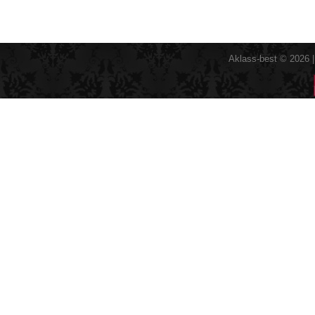
Aklass-best © 2026