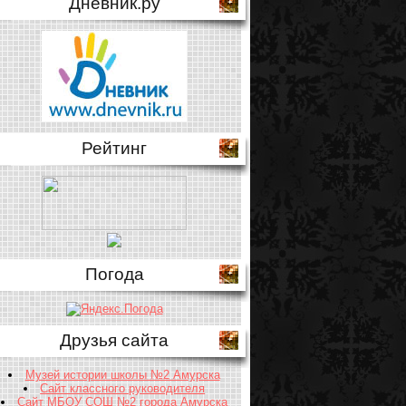
Дневник.ру
Рейтинг
Погода
Друзья сайта
Музей истории школы №2 Амурска
Сайт классного руководителя
Сайт МБОУ СОШ №2 города Амурска