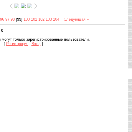
96
97
98
[
99
]
100
101
102
103
104
|
Следующая »
:
0
 могут только зарегистрированные пользователи.
[
Регистрация
|
Вход
]