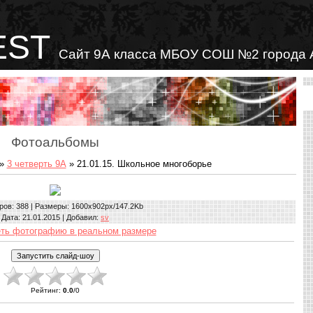
EST
Сайт 9А класса МБОУ СОШ №2 города 
Фотоальбомы
»
3 четверть 9А
» 21.01.15. Школьное многоборье
ров
: 388 |
Размеры
: 1600x902px/147.2Kb
Дата
: 21.01.2015 |
Добавил
:
sv
ть фотографию в реальном размере
Рейтинг
:
0.0
/
0