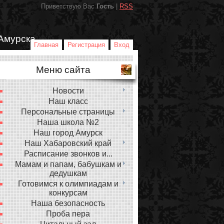
Приветствую Вас
Гость
|
RSS
Амурска
Главная
Регистрация
Вход
Меню сайта
Новости
Наш класс
Персональные страницы
Наша школа №2
Наш город Амурск
Наш Хабаровский край
Расписание звонков и...
Мамам и папам, бабушкам и
дедушкам
Готовимся к олимпиадам и
конкурсам
Наша безопасность
Проба пера