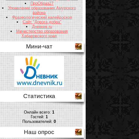
ПроОбраз27
Управление образования Амурского
района
Фразеологический калейдоскоп
Сайт "Дорога добра"
Дневник.ru
Министерство образования
Хабаровского края
Мини-чат
Статистика
Онлайн всего:
1
Гостей:
1
Пользователей:
0
Наш опрос