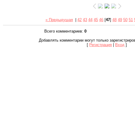
« Предыдущая
|
42
43
44
45
46
[
47
]
48
49
50
51
Всего комментариев
:
0
Добавлять комментарии могут только зарегистриро
[
Регистрация
|
Вход
]