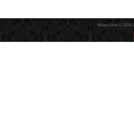
Aklass-best © 2026