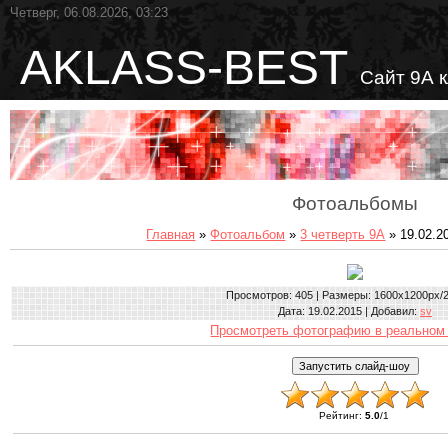
Четверг, 06.08.2026, 03:23
AKLASS-BEST
Сайт 9А 
Фотоальбомы
Главная
»
Фотоальбом
»
3 четверть 9А
» 19.02.20
Просмотров
: 405 |
Размеры
: 1600x1200px/
Дата
: 19.02.2015 |
Добавил
:
sv
Просмотреть фотографию в реальном
Рейтинг
:
5.0
/
1