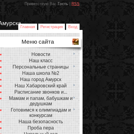
Приветствую Вас
Гость
|
RSS
Амурска
Главная
Регистрация
Вход
Меню сайта
Новости
Наш класс
Персональные страницы
Наша школа №2
Наш город Амурск
Наш Хабаровский край
Расписание звонков и...
Мамам и папам, бабушкам и
дедушкам
Готовимся к олимпиадам и
конкурсам
Наша безопасность
Проба пера