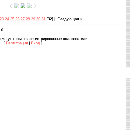
23
24
25
26
27
28
29
30
31
[
32
] |
Следующая »
:
0
 могут только зарегистрированные пользователи.
[
Регистрация
|
Вход
]