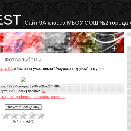
EST
Сайт 9А класса МБОУ СОШ №2 города 
Фотоальбомы
ерть 9А
» Встреча участников "Амурского круиза" в музее
ров
: 495 |
Размеры
: 1200x900px/274.4Kb
Дата
: 02.12.2014 |
Добавил
:
sv
ть фотографию в реальном размере
Рейтинг
:
0.0
/
0