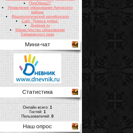
ПроОбраз27
Управление образования Амурского
района
Фразеологический калейдоскоп
Сайт "Дорога добра"
Дневник.ru
Министерство образования
Хабаровского края
Мини-чат
Статистика
Онлайн всего:
1
Гостей:
1
Пользователей:
0
Наш опрос