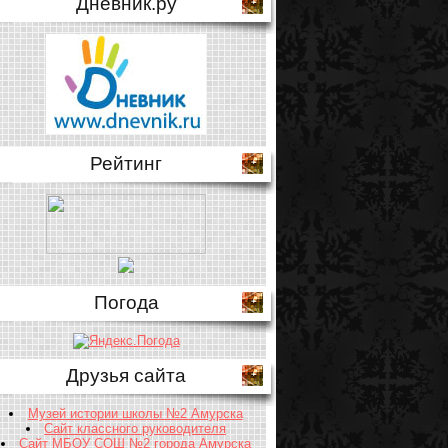
Дневник.ру
Рейтинг
Погода
Друзья сайта
Музей истории школы №2 Амурска
Сайт классного руководителя
Сайт МБОУ СОШ №2 города Амурска