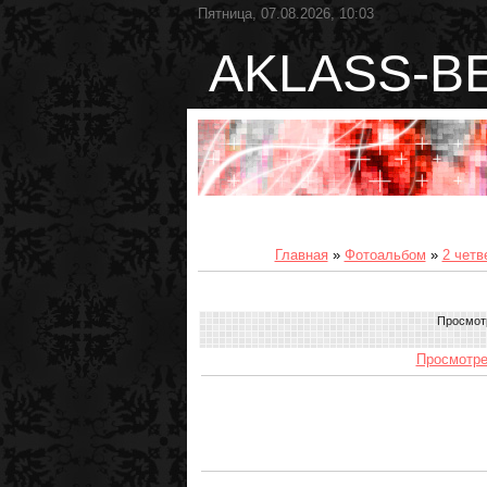
Пятница, 07.08.2026, 10:03
AKLASS-B
Главная
»
Фотоальбом
»
2 четв
Просмот
Просмотре