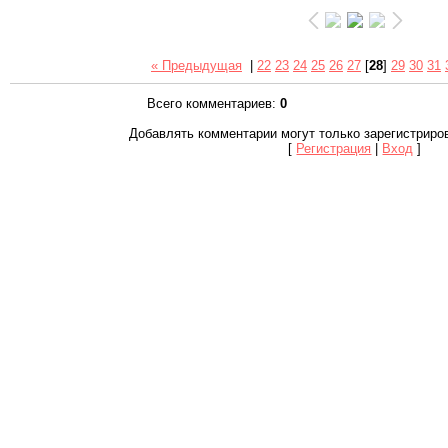
« Предыдущая
|
22
23
24
25
26
27
[
28
]
29
30
31
Всего комментариев
:
0
Добавлять комментарии могут только зарегистриро
[
Регистрация
|
Вход
]