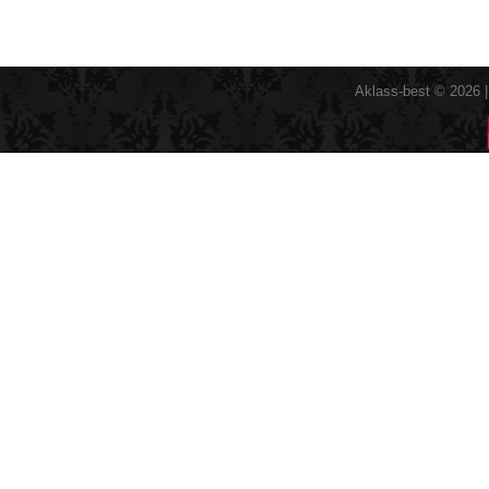
Aklass-best © 2026