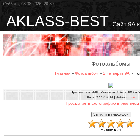
Суббота, 08.08.2026, 20:39
AKLASS-BEST
Сайт 9А 
Фотоальбомы
Главная
»
Фотоальбом
»
2 четверть 9А
» Но
Просмотров
: 448 |
Размеры
: 1096x1600px/
Дата
: 27.12.2014 |
Добавил
:
sv
Просмотреть фотографию в реальном
Рейтинг
:
5.0
/
1