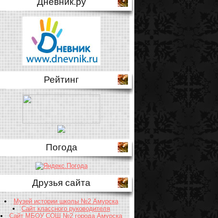
Дневник.ру
Рейтинг
Погода
Друзья сайта
Музей истории школы №2 Амурска
Сайт классного руководителя
Сайт МБОУ СОШ №2 города Амурска