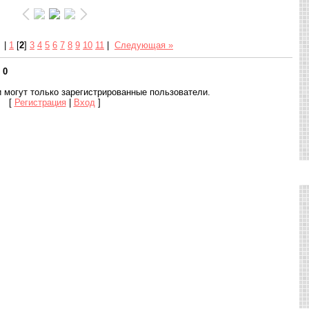
|
1
[
2
]
3
4
5
6
7
8
9
10
11
|
Следующая »
:
0
 могут только зарегистрированные пользователи.
[
Регистрация
|
Вход
]