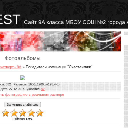
EST
Сайт 9А класса МБОУ СОШ №2 города 
Фотоальбомы
 четверть 9А
» Победители номинации "Счастливчик"
ров
: 532 |
Размеры
: 1600x1200px/195.4Kb
Дата
: 27.12.2014 |
Добавил
:
sv
ть фотографию в реальном размере
Рейтинг
:
5.0
/
1