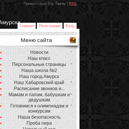
Приветствую Вас
Гость
|
RSS
Амурска
Главная
Регистрация
Вход
Меню сайта
Новости
Наш класс
Персональные страницы
Наша школа №2
Наш город Амурск
Наш Хабаровский край
Расписание звонков и...
Мамам и папам, бабушкам и
дедушкам
Готовимся к олимпиадам и
конкурсам
Наша безопасность
Проба пера