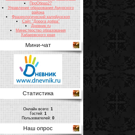
ПроОбраз27
Управление образования Амурского
района
Фразеологический калейдоскоп
Сайт "Дорога добра"
Дневник.ru
Министерство образования
Хабаровского края
Мини-чат
Статистика
Онлайн всего:
1
Гостей:
1
Пользователей:
0
Наш опрос