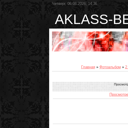
Четверг, 06.08.2026, 14:36
AKLASS-B
Главная
»
Фотоальбом
»
2
Просмот
Просмотре