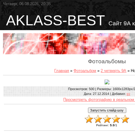
Четверг, 06.08.2026, 20:35
AKLASS-BEST
Сайт 9А 
Фотоальбомы
Главная
»
Фотоальбом
»
2 четверть 9А
» Но
Просмотров
: 500 |
Размеры
: 1600x1283px/
Дата
: 27.12.2014 |
Добавил
:
sv
Просмотреть фотографию в реальном
Рейтинг
:
5.0
/
1