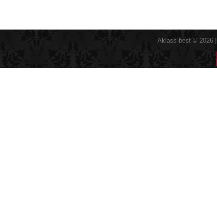
Aklass-best © 2026