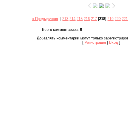
« Предыдущая
|
213
214
215
216
217
[
218
]
219
220
221
Всего комментариев
:
0
Добавлять комментарии могут только зарегистриро
[
Регистрация
|
Вход
]