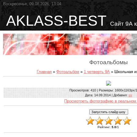
Воскресенье, 09.08.2026, 13:04
AKLASS-BEST
Сайт 9А 
Фотоальбомы
Главная
»
Фотоальбом
»
1 четверть 9А
» Школьная и
Просмотров
: 410 |
Размеры
: 1600x1163px/
Дата
: 14.09.2014 |
Добавил
:
sv
Просмотреть фотографию в реальном
Рейтинг
:
5.0
/
1