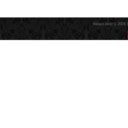
Aklass-best © 2026