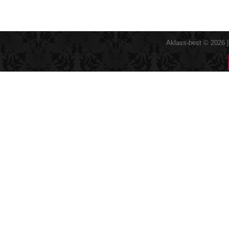
Aklass-best © 2026