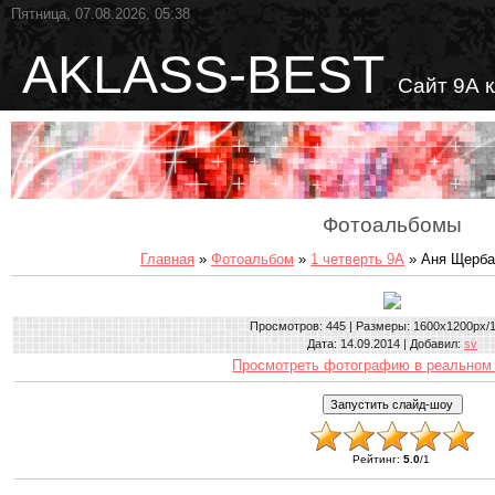
Пятница, 07.08.2026, 05:38
AKLASS-BEST
Сайт 9А 
Фотоальбомы
Главная
»
Фотоальбом
»
1 четверть 9А
» Аня Щербак
Просмотров
: 445 |
Размеры
: 1600x1200px/
Дата
: 14.09.2014 |
Добавил
:
sv
Просмотреть фотографию в реальном
Рейтинг
:
5.0
/
1