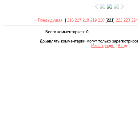
« Предыдущая
|
216
217
218
219
220
[
221
]
222
223
224
Всего комментариев
:
0
Добавлять комментарии могут только зарегистриро
[
Регистрация
|
Вход
]