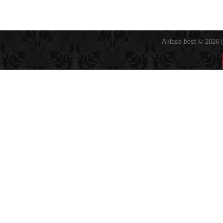
Aklass-best © 2026