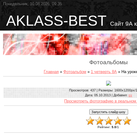
Понедельник, 10.08.2026, 09:35
AKLASS-BEST
Сайт 9А 
Фотоальбомы
Главная
»
Фотоальбом
»
1 четверть 8А
» На урок
Просмотров
: 437 |
Размеры
: 1600x1200px/
Дата
: 05.10.2013 |
Добавил
:
sv
Просмотреть фотографию в реальном
Рейтинг
:
5.0
/
1