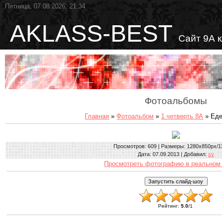
Пятница, 07.08.2026, 21:34
AKLASS-BEST
Сайт 9А 
Фотоальбомы
Главная
»
Фотоальбом
»
1 четверть 8А
» Еде
Просмотров
: 609 |
Размеры
: 1280x850px/1
Дата
: 07.09.2013 |
Добавил
:
sv
Просмотреть фотографию в реальном
Рейтинг
:
5.0
/
1