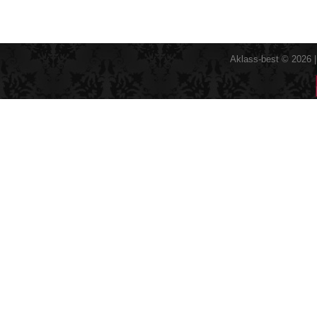
Aklass-best © 2026