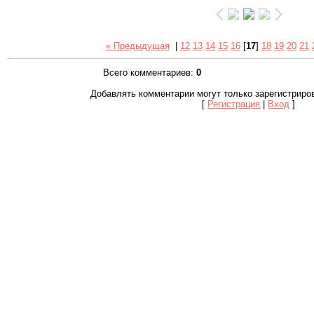
« Предыдущая
|
12
13
14
15
16
[
17
]
18
19
20
21
Всего комментариев
:
0
Добавлять комментарии могут только зарегистриро
[
Регистрация
|
Вход
]