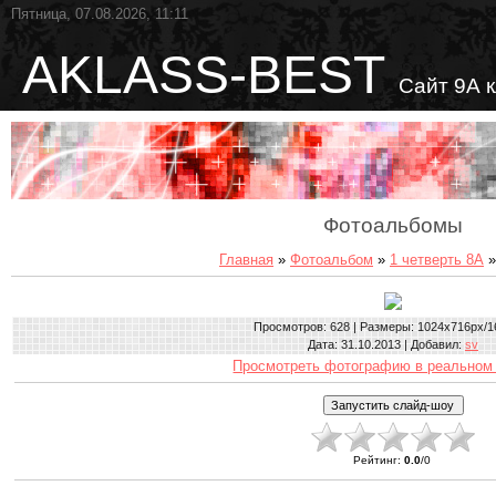
Пятница, 07.08.2026, 11:11
AKLASS-BEST
Сайт 9А 
Фотоальбомы
Главная
»
Фотоальбом
»
1 четверть 8А
»
Просмотров
: 628 |
Размеры
: 1024x716px/1
Дата
: 31.10.2013 |
Добавил
:
sv
Просмотреть фотографию в реальном
Рейтинг
:
0.0
/
0