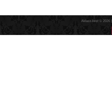
Aklass-best © 2026