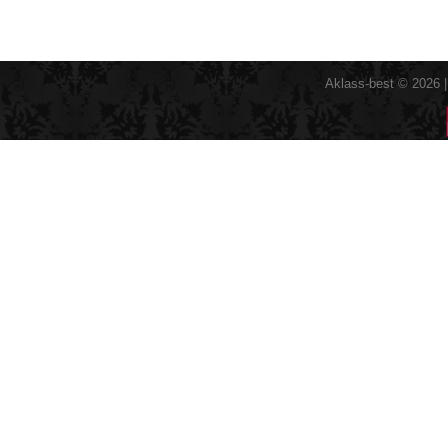
Aklass-best © 2026