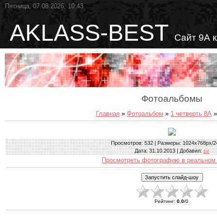
Пятница, 07.08.2026, 10:43
AKLASS-BEST
Сайт 9А 
Фотоальбомы
Главная
»
Фотоальбом
»
1 четверть 8А
»
Просмотров
: 532 |
Размеры
: 1024x768px/2
Дата
: 31.10.2013 |
Добавил
:
sv
Просмотреть фотографию в реальном
Рейтинг
:
0.0
/
0