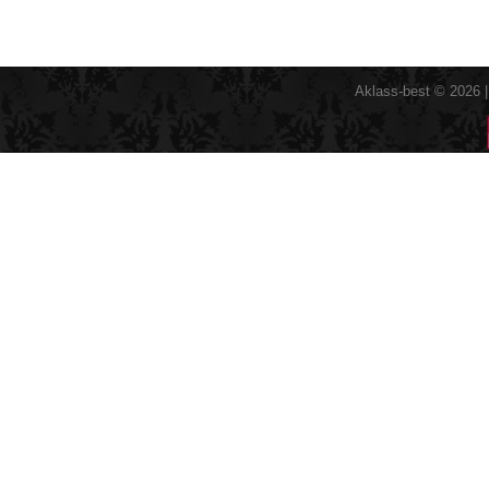
Aklass-best © 2026