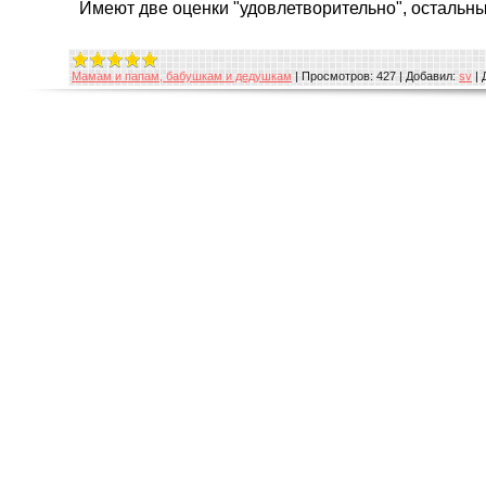
Имеют две оценки "удовлетворительно", остальны
Мамам и папам, бабушкам и дедушкам
|
Просмотров:
427
|
Добавил:
sv
|