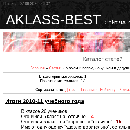
Пятница, 07.08.2026, 23:02
AKLASS-BEST
Сайт 9А 
Каталог статей
Главная
»
Статьи
» Мамам и папам, бабушкам и дедуш
В категории материалов
:
1
Показано материалов
:
1-1
Сортировать по
:
Дате
·
Названию
·
Рейтингу
·
Комм
Итоги 2010-11 учебного года
В классе 26 учеников.
Окончили 5 класс на "отлично" -
4
.
Окончили 5 класс на "хорошо" и "отлично" -
15
.
Имеют одну оценку "удовлетворительно", остальн