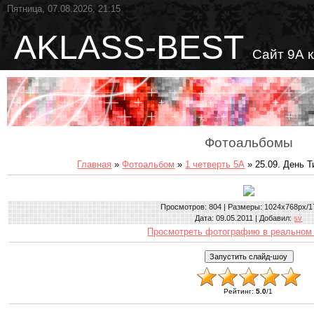
Пятница, 07.08.2026, 21:15
AKLASS-BEST
Сайт 9А 
Фотоальбомы
Главная
»
Фотоальбом
»
1 четверть 5А
» 25.09. День Т
Просмотров
: 804 |
Размеры
: 1024x768px/1
Дата
: 09.05.2011 |
Добавил
:
sv
Просмотреть фотографию в реальном
Рейтинг
:
5.0
/
1