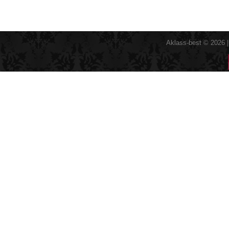
Aklass-best © 2026