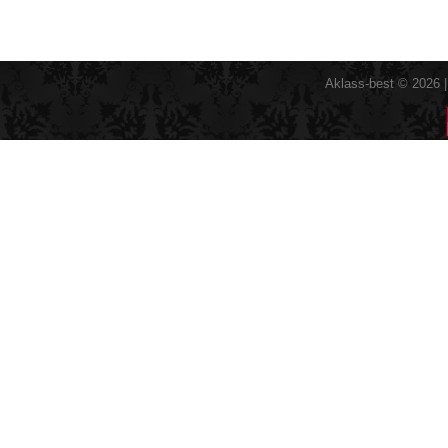
Aklass-best © 2026