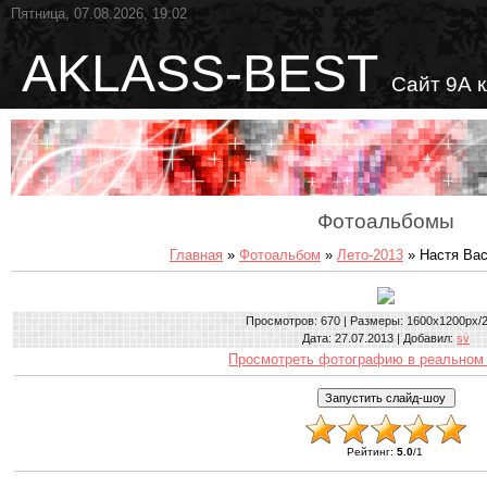
Пятница, 07.08.2026, 19:02
AKLASS-BEST
Сайт 9А 
Фотоальбомы
Главная
»
Фотоальбом
»
Лето-2013
» Настя Вас
Просмотров
: 670 |
Размеры
: 1600x1200px/
Дата
: 27.07.2013 |
Добавил
:
sv
Просмотреть фотографию в реальном
Рейтинг
:
5.0
/
1