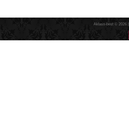
Aklass-best © 2026