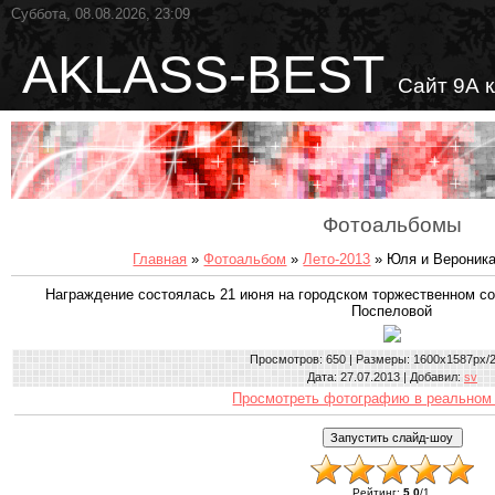
Суббота, 08.08.2026, 23:09
AKLASS-BEST
Сайт 9А 
Фотоальбомы
Главная
»
Фотоальбом
»
Лето-2013
» Юля и Вероника
Награждение состоялась 21 июня на городском торжественном с
Поспеловой
Просмотров
: 650 |
Размеры
: 1600x1587px/
Дата
: 27.07.2013 |
Добавил
:
sv
Просмотреть фотографию в реальном
Рейтинг
:
5.0
/
1