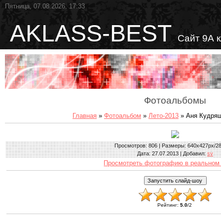
Пятница, 07.08.2026, 17:33
AKLASS-BEST
Сайт 9А 
Фотоальбомы
Главная
»
Фотоальбом
»
Лето-2013
» Аня Кудряш
Просмотров
: 806 |
Размеры
: 640x427px/2
Дата
: 27.07.2013 |
Добавил
:
sv
Просмотреть фотографию в реальном
Рейтинг
:
5.0
/
2