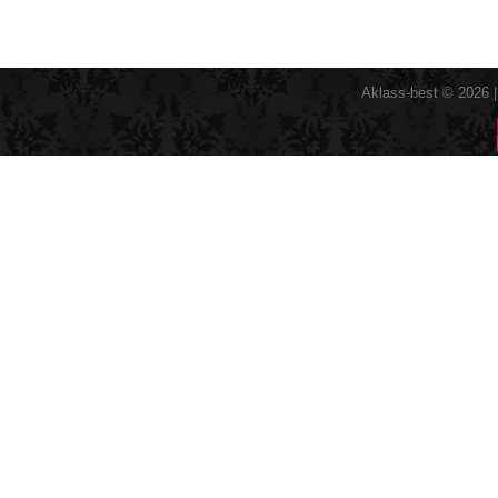
Aklass-best © 2026