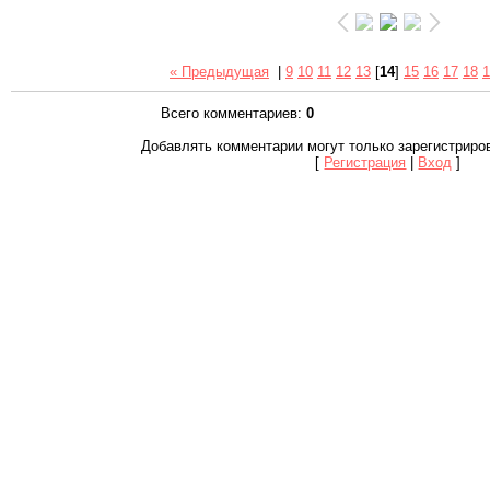
« Предыдущая
|
9
10
11
12
13
[
14
]
15
16
17
18
1
Всего комментариев
:
0
Добавлять комментарии могут только зарегистриро
[
Регистрация
|
Вход
]