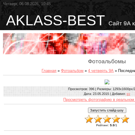
Четверг, 06.08.2026, 10:45
AKLASS-BEST
Сайт 9А 
Фотоальбомы
Главная
»
Фотоальбом
»
4 четверть 9А
» Последни
Просмотров
: 396 |
Размеры
: 1293x1600px/
Дата
: 23.05.2015 |
Добавил
:
sv
Просмотреть фотографию в реальном
Рейтинг
:
5.0
/
1