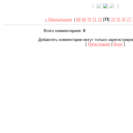
« Предыдущая
|
68
69
70
71
72
[
73
]
74
75
76
77
Всего комментариев
:
0
Добавлять комментарии могут только зарегистриро
[
Регистрация
|
Вход
]