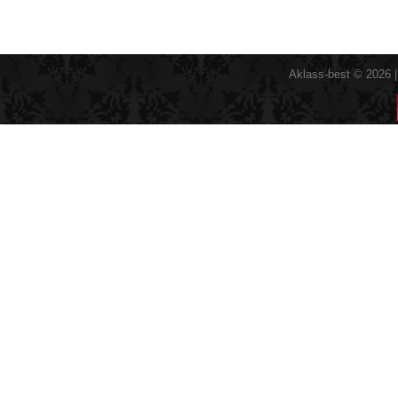
Aklass-best © 2026