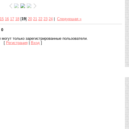
15
16
17
18
[
19
]
20
21
22
23
24
|
Следующая »
:
0
 могут только зарегистрированные пользователи.
[
Регистрация
|
Вход
]