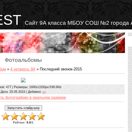
EST
Сайт 9А класса МБОУ СОШ №2 города 
Фотоальбомы
бом
»
4 четверть 9А
» Последний звонок-2015
ров
: 477 |
Размеры
: 1600x1200px/198.6Kb
Дата
: 25.05.2015 |
Добавил
:
sv
ть фотографию в реальном размере
Рейтинг
:
5.0
/
1