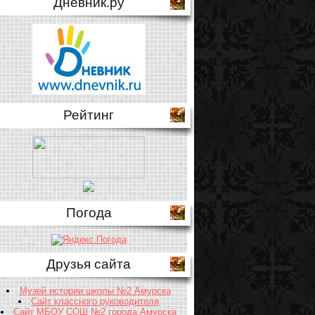
Дневник.ру
Рейтинг
Погода
Друзья сайта
Музей истории школы №2 Амурска
Сайт классного руководителя
Сайт МБОУ СОШ №2 города Амурска