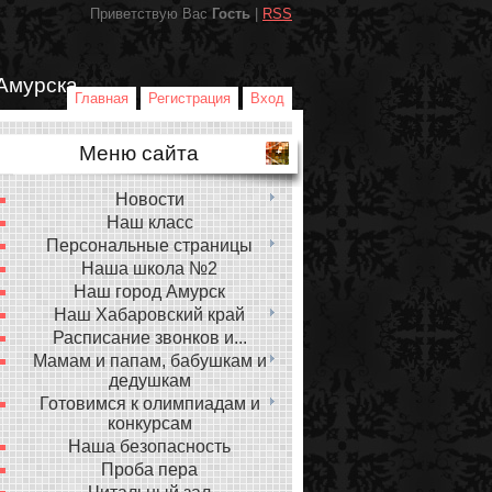
Приветствую Вас
Гость
|
RSS
Амурска
Главная
Регистрация
Вход
Меню сайта
Новости
Наш класс
Персональные страницы
Наша школа №2
Наш город Амурск
Наш Хабаровский край
Расписание звонков и...
Мамам и папам, бабушкам и
дедушкам
Готовимся к олимпиадам и
конкурсам
Наша безопасность
Проба пера