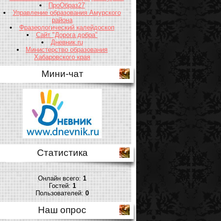
ПроОбраз27
Управление образования Амурского
района
Фразеологический калейдоскоп
Сайт "Дорога добра"
Дневник.ru
Министерство образования
Хабаровского края
Мини-чат
Статистика
Онлайн всего:
1
Гостей:
1
Пользователей:
0
Наш опрос