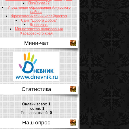
ПроОбраз27
Управление образования Амурского
района
Фразеологический калейдоскоп
Сайт "Дорога добра"
Дневник.ru
Министерство образования
Хабаровского края
Мини-чат
Статистика
Онлайн всего:
1
Гостей:
1
Пользователей:
0
Наш опрос