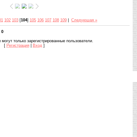
01
102
103
[
104
]
105
106
107
108
109
|
Следующая »
:
0
 могут только зарегистрированные пользователи.
[
Регистрация
|
Вход
]