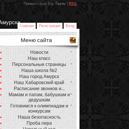
Приветствую Вас
Гость
|
RSS
Амурска
Главная
Регистрация
Вход
Меню сайта
Новости
Наш класс
Персональные страницы
Наша школа №2
Наш город Амурск
Наш Хабаровский край
Расписание звонков и...
Мамам и папам, бабушкам и
дедушкам
Готовимся к олимпиадам и
конкурсам
Наша безопасность
Проба пера