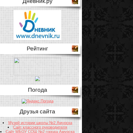
Дневник.ру
Рейтинг
Погода
Друзья сайта
Музей истории школы №2 Амурска
Сайт классного руководителя
Сайт МБОУ СОШ №2 города Амурска