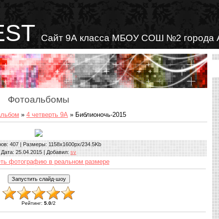
EST
Сайт 9А класса МБОУ СОШ №2 города 
Фотоальбомы
альбом
»
4 четверть 9А
» Библионочь-2015
ров
: 407 |
Размеры
: 1158x1600px/234.5Kb
Дата
: 25.04.2015 |
Добавил
:
sv
ть фотографию в реальном размере
Рейтинг
:
5.0
/
2