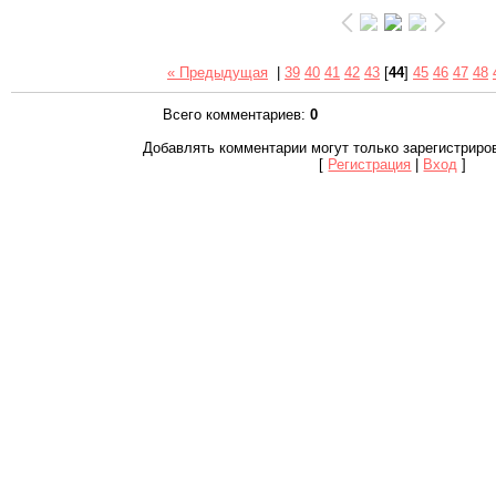
« Предыдущая
|
39
40
41
42
43
[
44
]
45
46
47
48
Всего комментариев
:
0
Добавлять комментарии могут только зарегистриро
[
Регистрация
|
Вход
]