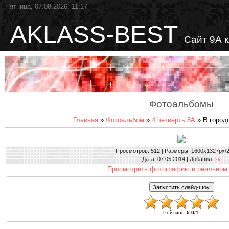
Пятница, 07.08.2026, 11:17
AKLASS-BEST
Сайт 9А 
Фотоальбомы
Главная
»
Фотоальбом
»
4 четверть 8А
» В город
Просмотров
: 512 |
Размеры
: 1600x1327px/
Дата
: 07.05.2014 |
Добавил
:
sv
Просмотреть фотографию в реальном
Рейтинг
:
5.0
/
1