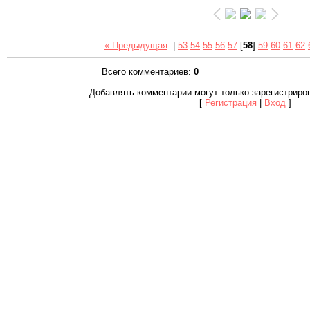
« Предыдущая
|
53
54
55
56
57
[
58
]
59
60
61
62
Всего комментариев
:
0
Добавлять комментарии могут только зарегистриро
[
Регистрация
|
Вход
]