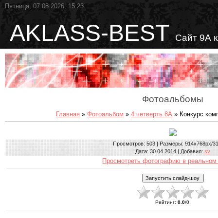
Пятница, 07.08.2026, 15:23
AKLASS-BEST
Сайт 9А 
Фотоальбомы
Главная
»
Фотоальбом
»
4 четверть 8А
» Конкурс ком
Просмотров
: 503 |
Размеры
: 914x768px/3
Дата
: 30.04.2014 |
Добавил
:
sv
Просмотреть фотографию в реальном
Рейтинг
:
0.0
/
0