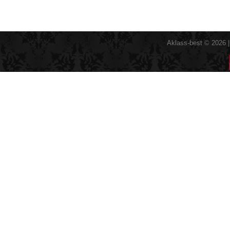
Aklass-best © 2026