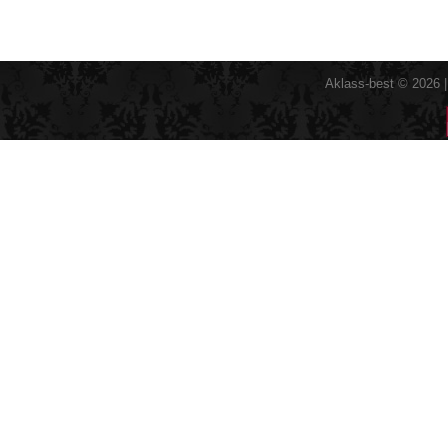
Aklass-best © 2026