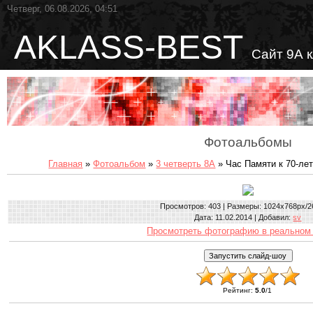
Четверг, 06.08.2026, 04:51
AKLASS-BEST
Сайт 9А 
Фотоальбомы
Главная
»
Фотоальбом
»
3 четверть 8А
» Час Памяти к 70-ле
Просмотров
: 403 |
Размеры
: 1024x768px/2
Дата
: 11.02.2014 |
Добавил
:
sv
Просмотреть фотографию в реальном
Рейтинг
:
5.0
/
1