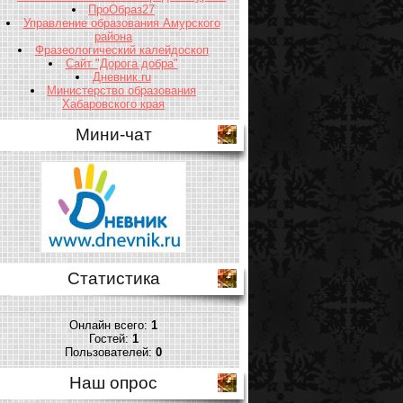
ПроОбраз27
Управление образования Амурского
района
Фразеологический калейдоскоп
Сайт "Дорога добра"
Дневник.ru
Министерство образования
Хабаровского края
Мини-чат
Статистика
Онлайн всего:
1
Гостей:
1
Пользователей:
0
Наш опрос