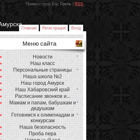
Приветствую Вас
Гость
|
RSS
Амурска
Главная
Регистрация
Вход
Меню сайта
Новости
Наш класс
Персональные страницы
Наша школа №2
Наш город Амурск
Наш Хабаровский край
Расписание звонков и...
Мамам и папам, бабушкам и
дедушкам
Готовимся к олимпиадам и
конкурсам
Наша безопасность
Проба пера