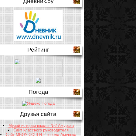
Дневник.ру
Рейтинг
Погода
Друзья сайта
Музей истории школы №2 Амурска
Сайт классного руководителя
Сайт МБОУ СОШ №2 города Амурска