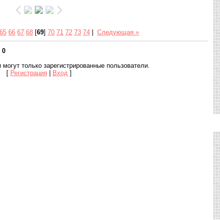
65
66
67
68
[
69
]
70
71
72
73
74
|
Следующая »
:
0
 могут только зарегистрированные пользователи.
[
Регистрация
|
Вход
]