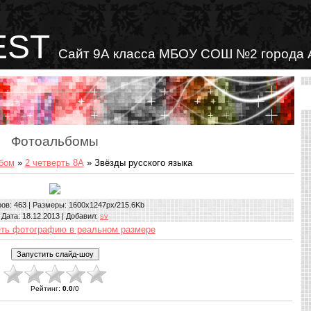
EST
Сайт 9А класса МБОУ СОШ №2 города 
Фотоальбомы
бом
»
2 четверть 8А
» Звёзды русского языка
ров
: 463 |
Размеры
: 1600x1247px/215.6Kb
Дата
: 18.12.2013 |
Добавил
:
sv
ть фотографию в реальном размере
Рейтинг
:
0.0
/
0