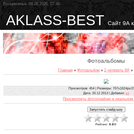
Воскресенье, 09.08.2026, 07:40
AKLASS-BEST
Сайт 9А 
Фотоальбомы
Главная
»
Фотоальбом
»
2 четверть 8А
» 
Просмотров
: 454 |
Размеры
: 707x1024px/2
Дата
: 20.12.2013 |
Добавил
:
sv
Просмотреть фотографию в реальном
Рейтинг
:
0.0
/
0