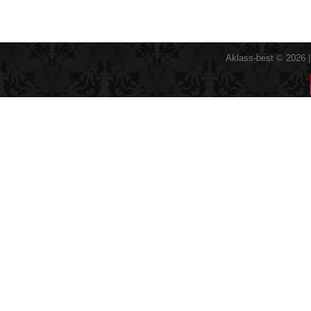
Aklass-best © 2026