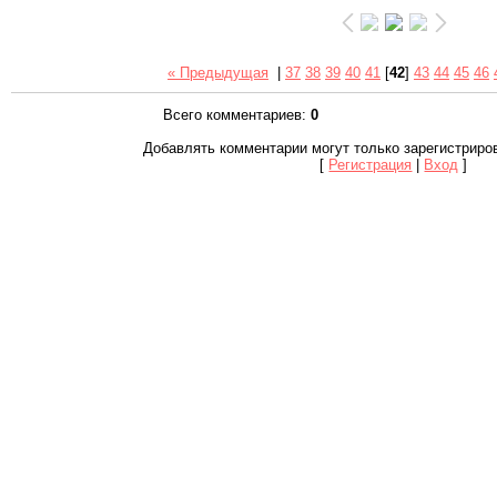
« Предыдущая
|
37
38
39
40
41
[
42
]
43
44
45
46
Всего комментариев
:
0
Добавлять комментарии могут только зарегистриро
[
Регистрация
|
Вход
]