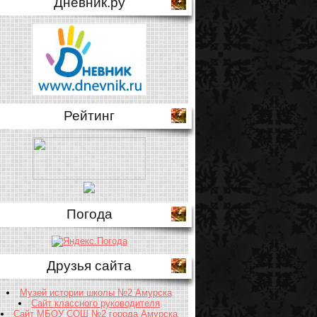
Дневник.ру
Рейтинг
Погода
Друзья сайта
Музей истории школы №2 Амурска
Сайт классного руководителя
Сайт МБОУ СОШ №2 города Амурска