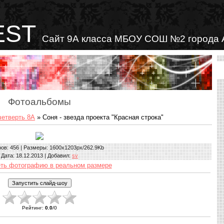
EST
Сайт 9А класса МБОУ СОШ №2 города 
Фотоальбомы
четверть 8А
» Соня - звезда проекта "Красная строка"
ров
: 456 |
Размеры
: 1600x1203px/262.9Kb
Дата
: 18.12.2013 |
Добавил
:
sv
ть фотографию в реальном размере
Рейтинг
:
0.0
/
0