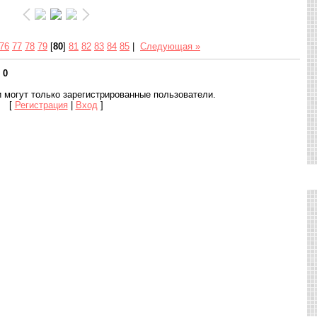
76
77
78
79
[
80
]
81
82
83
84
85
|
Следующая »
:
0
 могут только зарегистрированные пользователи.
[
Регистрация
|
Вход
]