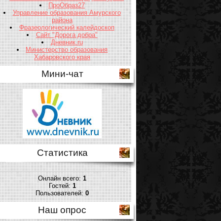
ПроОбраз27
Управление образования Амурского
района
Фразеологический калейдоскоп
Сайт "Дорога добра"
Дневник.ru
Министерство образования
Хабаровского края
Мини-чат
Статистика
Онлайн всего:
1
Гостей:
1
Пользователей:
0
Наш опрос