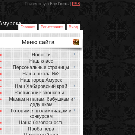
Приветствую Вас
Гость
|
RSS
Амурска
Главная
Регистрация
Вход
Меню сайта
Новости
Наш класс
Персональные страницы
Наша школа №2
Наш город Амурск
Наш Хабаровский край
Расписание звонков и...
Мамам и папам, бабушкам и
дедушкам
Готовимся к олимпиадам и
конкурсам
Наша безопасность
Проба пера