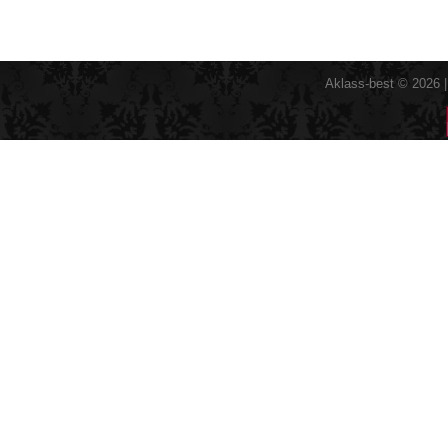
Aklass-best © 2026