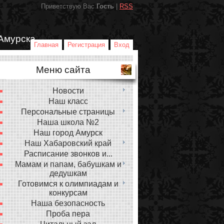
Приветствую Вас
Гость
|
RSS
Амурска
Главная
Регистрация
Вход
Меню сайта
Новости
Наш класс
Персональные страницы
Наша школа №2
Наш город Амурск
Наш Хабаровский край
Расписание звонков и...
Мамам и папам, бабушкам и
дедушкам
Готовимся к олимпиадам и
конкурсам
Наша безопасность
Проба пера