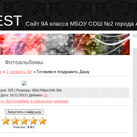
EST
Сайт 9А класса МБОУ СОШ №2 города 
Фотоальбомы
м
»
2 четверть 8А
» Готовимся поздравить Дашу
тров
: 525 |
Размеры
: 959x768px/294.3Kb
Дата
: 18.12.2013 |
Добавил
:
sv
ть фотографию в реальном размере
Рейтинг
:
5.0
/
1