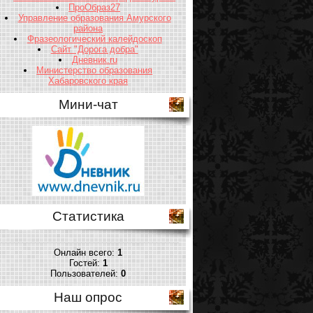
ПроОбраз27
Управление образования Амурского
района
Фразеологический калейдоскоп
Сайт "Дорога добра"
Дневник.ru
Министерство образования
Хабаровского края
Мини-чат
Статистика
Онлайн всего:
1
Гостей:
1
Пользователей:
0
Наш опрос