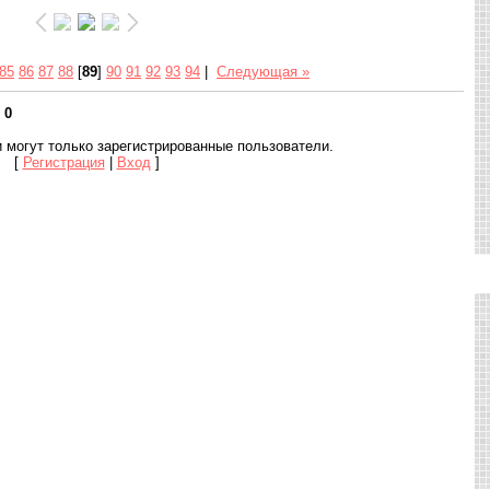
85
86
87
88
[
89
]
90
91
92
93
94
|
Следующая »
:
0
 могут только зарегистрированные пользователи.
[
Регистрация
|
Вход
]