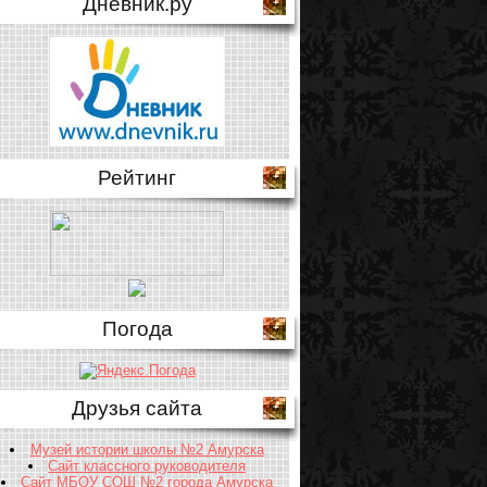
Дневник.ру
Рейтинг
Погода
Друзья сайта
Музей истории школы №2 Амурска
Сайт классного руководителя
Сайт МБОУ СОШ №2 города Амурска