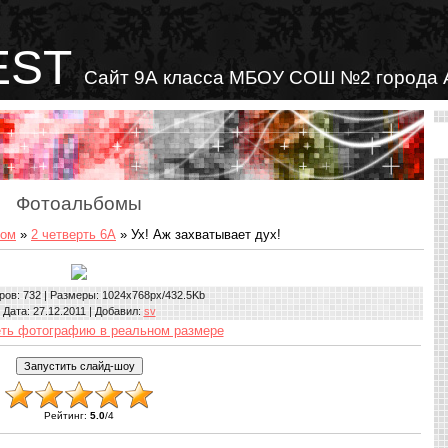
EST
Сайт 9А класса МБОУ СОШ №2 города 
Фотоальбомы
бом
»
2 четверть 6А
» Ух! Аж захватывает дух!
ров
: 732 |
Размеры
: 1024x768px/432.5Kb
Дата
: 27.12.2011 |
Добавил
:
sv
ть фотографию в реальном размере
Рейтинг
:
5.0
/
4