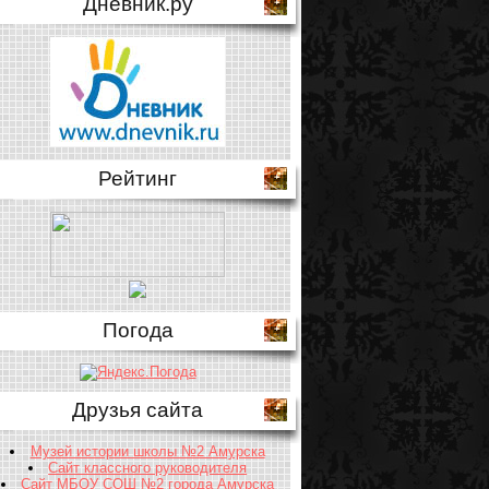
Дневник.ру
Рейтинг
Погода
Друзья сайта
Музей истории школы №2 Амурска
Сайт классного руководителя
Сайт МБОУ СОШ №2 города Амурска