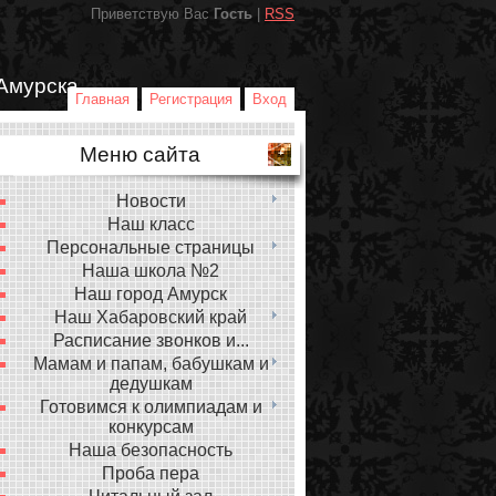
Приветствую Вас
Гость
|
RSS
Амурска
Главная
Регистрация
Вход
Меню сайта
Новости
Наш класс
Персональные страницы
Наша школа №2
Наш город Амурск
Наш Хабаровский край
Расписание звонков и...
Мамам и папам, бабушкам и
дедушкам
Готовимся к олимпиадам и
конкурсам
Наша безопасность
Проба пера