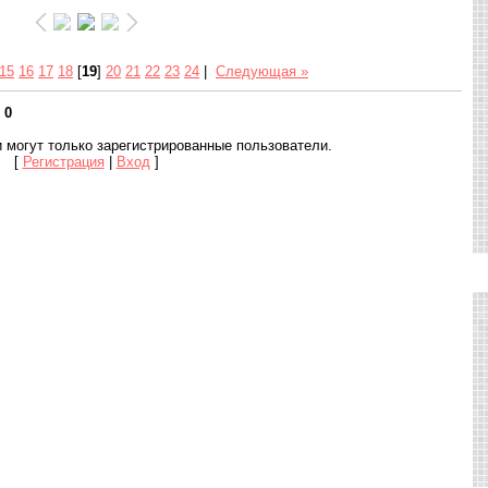
15
16
17
18
[
19
]
20
21
22
23
24
|
Следующая »
:
0
 могут только зарегистрированные пользователи.
[
Регистрация
|
Вход
]