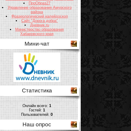
ПроОбраз27
Управление образования Амурского
района
Фразеологический калейдоскоп
Сайт "Дорога добра"
Дневник.ru
Министерство образования
Хабаровского края
Мини-чат
Статистика
Онлайн всего:
1
Гостей:
1
Пользователей:
0
Наш опрос