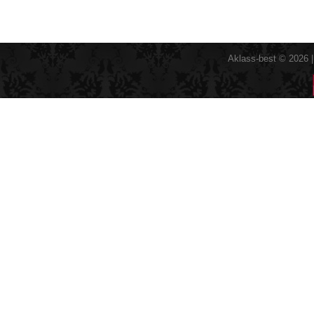
Aklass-best © 2026