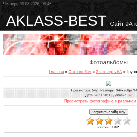
Четверг, 06.08.2026, 08:46
AKLASS-BEST
Сайт 9А 
Фотоальбомы
Главная
»
Фотоальбом
»
2 четверть 6А
» Груп
Просмотров
: 542 |
Размеры
: 944x768px/4
Дата
: 26.11.2011 |
Добавил
:
sv
Просмотреть фотографию в реальном
Рейтинг
:
3.0
/
2