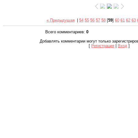
« Предыдущая
|
54
55
56
57
58
[
59
]
60
61
62
63
Всего комментариев
:
0
Добавлять комментарии могут только зарегистриро
[
Регистрация
|
Вход
]