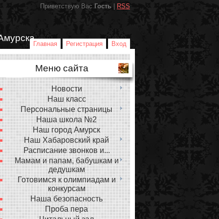
Приветствую Вас
Гость
|
RSS
Амурска
Главная
Регистрация
Вход
Меню сайта
Новости
Наш класс
Персональные страницы
Наша школа №2
Наш город Амурск
Наш Хабаровский край
Расписание звонков и...
Мамам и папам, бабушкам и
дедушкам
Готовимся к олимпиадам и
конкурсам
Наша безопасность
Проба пера