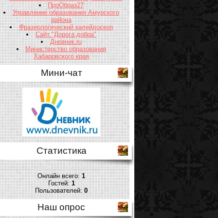
ПроОбраз27
Управление образования Амурского
района
Фразеологический калейдоскоп
Сайт "Дорога добра"
Дневник.ru
Министерство образования
Хабаровского края
Мини-чат
Статистика
Онлайн всего:
1
Гостей:
1
Пользователей:
0
Наш опрос