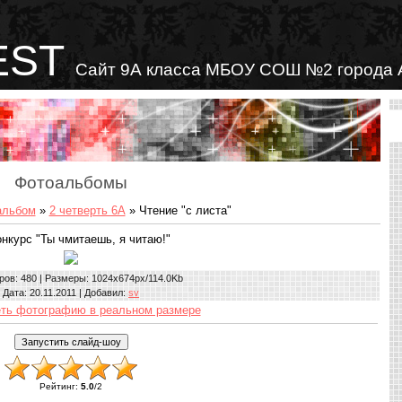
EST
Сайт 9А класса МБОУ СОШ №2 города 
Фотоальбомы
альбом
»
2 четверть 6А
» Чтение "с листа"
онкурс "Ты чмитаешь, я читаю!"
ров
: 480 |
Размеры
: 1024x674px/114.0Kb
Дата
: 20.11.2011 |
Добавил
:
sv
ть фотографию в реальном размере
Рейтинг
:
5.0
/
2