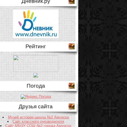
Дневник.ру
Рейтинг
Погода
Друзья сайта
Музей истории школы №2 Амурска
Сайт классного руководителя
Сайт МБОУ СОШ №2 города Амурска